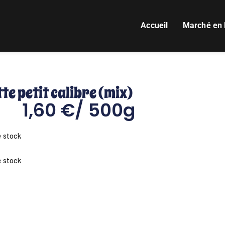
Accueil
Marché en 
te petit calibre (mix)
1,60
€
/ 500g
e stock
e stock