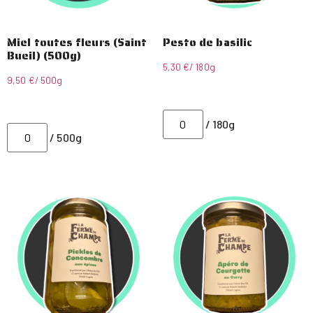
Miel toutes fleurs (Saint
Pesto de basilic
Bueil) (500g)
5,30
€
/ 180g
9,50
€
/ 500g
/ 180g
/ 500g