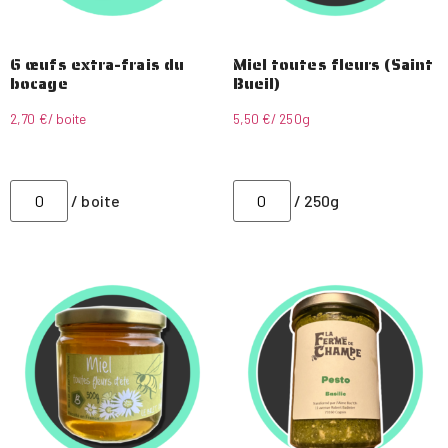
6 œufs extra-frais du
Miel toutes fleurs (Saint
bocage
Bueil)
2,70
€
/ boite
5,50
€
/ 250g
/ boite
/ 250g