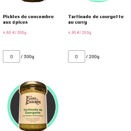
Pickles de concombre
Tartinade de courgette
aux épices
au curry
4,60
€
/ 300g
4,95
€
/ 200g
/ 300g
/ 200g